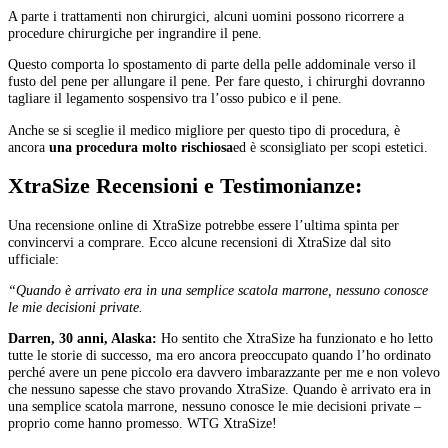
A parte i trattamenti non chirurgici, alcuni uomini possono ricorrere a
procedure chirurgiche per ingrandire il pene.
Questo comporta lo spostamento di parte della pelle addominale verso il
fusto del pene per allungare il pene. Per fare questo, i chirurghi dovranno
tagliare il legamento sospensivo tra l’osso pubico e il pene.
Anche se si sceglie il medico migliore per questo tipo di procedura, è
ancora
una procedura molto rischiosa
ed è sconsigliato per scopi estetici.
XtraSize Recensioni e Testimonianze:
Una recensione online di XtraSize potrebbe essere l’ultima spinta per
convincervi a comprare. Ecco alcune recensioni di XtraSize dal sito
ufficiale:
“Quando è arrivato era in una semplice scatola marrone, nessuno conosce
le mie decisioni private.
Darren, 30 anni, Alaska:
Ho sentito che XtraSize ha funzionato e ho letto
tutte le storie di successo, ma ero ancora preoccupato quando l’ho ordinato
perché avere un pene piccolo era davvero imbarazzante per me e non volevo
che nessuno sapesse che stavo provando XtraSize. Quando è arrivato era in
una semplice scatola marrone, nessuno conosce le mie decisioni private –
proprio come hanno promesso. WTG XtraSize!