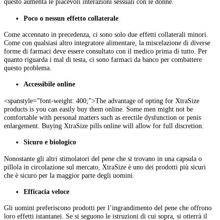
questo aumenta le piacevoli interazioni sessuali con le donne.
Poco o nessun effetto collaterale
Come accennato in precedenza, ci sono solo due effetti collaterali minori.
Come con qualsiasi altro integratore alimentare, la miscelazione di diverse
forme di farmaci deve essere consultato con il medico prima di tutto. Per
quanto riguarda i mal di testa, ci sono farmaci da banco per combattere
questo problema.
Accessibile online
<spanstyle=”font-weight: 400;”>The advantage of opting for XtraSize
products is you can easily buy them online. Some men might not be
comfortable with personal matters such as erectile dysfunction or penis
enlargement. Buying XtraSize pills online will allow for full discretion.
Sicuro e biologico
Nonostante gli altri stimolatori del pene che si trovano in una capsula o
pillola in circolazione sul mercato, XtraSize è uno dei prodotti più sicuri
che è sicuro per la maggior parte degli uomini.
Efficacia veloce
Gli uomini preferiscono prodotti per l’ingrandimento del pene che offrono
loro effetti istantanei. Se si seguono le istruzioni di cui sopra, si otterrà il