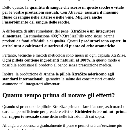
Detto questo,
la quantità di sangue che scorre in queste sacche è vitale
per le vostre prestazioni sessuali
. Con XtraSize,
assicura il massimo
flusso di sangue nelle arterie e nelle vene. Migliora anche
l’assorbimento del sangue delle sacche
.
A differenza di altri stimolatori del pene,
XtraSize è un integratore
alimentare
. La stimolazione 400;”>XtraSizePills sono sicuri perché
prodotti da fonti affidabili e di qualità. Questi
i produttori sono esperti in
orticoltura e coltivatori autorizzati di piante ed erbe aromatiche
.
Pertanto, tecniche e metodi meticolosi sono messi in ogni capsula XtraSize.
Ogni pillola contiene ingredienti naturali al 100%.
In questo modo è
possibile acquistare il prodotto al banco senza prescrizione medica.
Inoltre, la produzione di
Anche le pillole XtraSize aderiscono agli
standard internazionali.
garantire la salute dei consumatori quando
assumono tali integratori alimentari.
Quanto tempo prima di notare gli effetti?
Quando si prendono le pillole XtraSize prima di fare l’amore, assicurarsi di
dare tempo sufficiente per prendere effetto.
Richiedetelo 30 minuti prima
del rapporto sessuale
come detto nelle istruzioni di cui sopra.
Allungerà e addenserà gradualmente il pene e permetterà un’erezione più