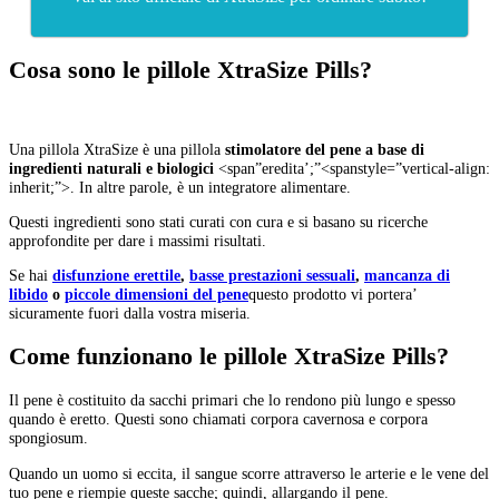
Cosa sono le pillole XtraSize Pills?
Una pillola XtraSize è una pillola
stimolatore del pene a base di
ingredienti naturali e biologici
<span”eredita’;”<spanstyle=”vertical-align:
inherit;”>.
In altre parole, è un integratore alimentare.
Questi ingredienti sono stati curati con cura e si basano su ricerche
approfondite per dare i massimi risultati.
Se hai
disfunzione erettile
,
basse prestazioni sessuali
,
mancanza di
libido
o
piccole dimensioni del pene
questo prodotto vi portera’
sicuramente fuori dalla vostra miseria.
Come funzionano le pillole XtraSize Pills?
Il pene è costituito da sacchi primari che lo rendono più lungo e spesso
quando è eretto. Questi sono chiamati corpora cavernosa e corpora
spongiosum.
Quando un uomo si eccita, il sangue scorre attraverso le arterie e le vene del
tuo pene e riempie queste sacche; quindi, allargando il pene.