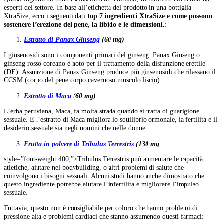
esperti del settore. In base all’etichetta del prodotto in una bottiglia
XtraSize, ecco i seguenti dati
top 7 ingredienti XtraSize e come possono
sostenere l’erezione del pene, la libido e le dimensioni.
:
Estratto di Panax Ginseng
(60 mg)
I ginsenosidi sono i componenti primari del ginseng. Panax Ginseng o
ginseng rosso coreano è noto per il trattamento della disfunzione erettile
(DE). Assunzione di Panax Ginseng produce più ginsenosidi che rilassano il
CCSM (corpo del pene corpo cavernoso muscolo liscio).
Estratto di Maca
(60 mg)
L’erba peruviana, Maca, fa molta strada quando si tratta di guarigione
sessuale. E l’estratto di Maca migliora lo squilibrio ormonale, la fertilità e il
desiderio sessuale sia negli uomini che nelle donne.
Frutta in polvere di Tribulus Terrestris
(130 mg
style=”font-weight:400;”>Tribulus Terrestris può aumentare le capacità
atletiche, aiutare nel bodybuilding, o altri problemi di salute che
coinvolgono i bisogni sessuali. Alcuni studi hanno anche dimostrato che
questo ingrediente potrebbe aiutare l’infertilità e migliorare l’impulso
sessuale.
Tuttavia, questo non è consigliabile per coloro che hanno problemi di
pressione alta e problemi cardiaci che stanno assumendo questi farmaci: