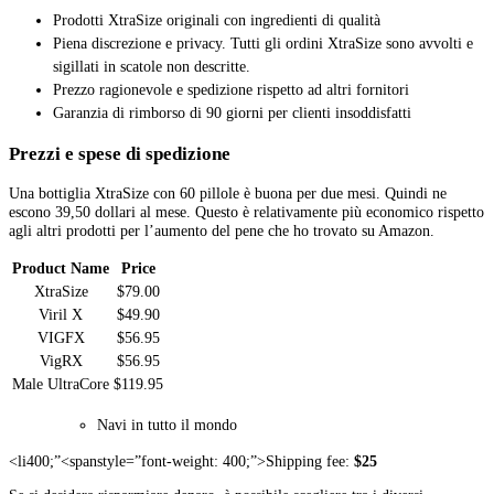
Prodotti XtraSize originali con ingredienti di qualità
Piena discrezione e privacy. Tutti gli ordini XtraSize sono avvolti e
sigillati in scatole non descritte.
Prezzo ragionevole e spedizione rispetto ad altri fornitori
Garanzia di rimborso di 90 giorni per clienti insoddisfatti
Prezzi e spese di spedizione
Una bottiglia XtraSize con 60 pillole è buona per due mesi. Quindi ne
escono 39,50 dollari al mese. Questo è relativamente più economico rispetto
agli altri prodotti per l’aumento del pene che ho trovato su Amazon.
Product Name
Price
XtraSize
$79.00
Viril X
$49.90
VIGFX
$56.95
VigRX
$56.95
Male UltraCore
$119.95
Navi in tutto il mondo
<li400;”<spanstyle=”font-weight: 400;”>Shipping fee:
$25