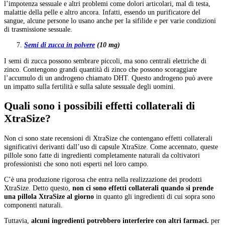
l’impotenza sessuale e altri problemi come dolori articolari, mal di testa,
malattie della pelle e altro ancora. Infatti, essendo un purificatore del
sangue, alcune persone lo usano anche per la sifilide e per varie condizioni
di trasmissione sessuale.
Semi di zucca in polvere
(10 mg)
I semi di zucca possono sembrare piccoli, ma sono centrali elettriche di
zinco. Contengono grandi quantità di zinco che possono scoraggiare
l’accumulo di un androgeno chiamato DHT. Questo androgeno può avere
un impatto sulla fertilità e sulla salute sessuale degli uomini.
Quali sono i possibili effetti collaterali di
XtraSize?
Non ci sono state recensioni di XtraSize che contengano effetti collaterali
significativi derivanti dall’uso di capsule XtraSize. Come accennato, queste
pillole sono fatte di ingredienti completamente naturali da coltivatori
professionisti che sono noti esperti nel loro campo.
C’è una produzione rigorosa che entra nella realizzazione dei prodotti
XtraSize. Detto questo,
non ci sono effetti collaterali quando si prende
una pillola XtraSize al giorno
in quanto gli ingredienti di cui sopra sono
componenti naturali.
Tuttavia,
alcuni ingredienti potrebbero interferire con altri farmaci.
per