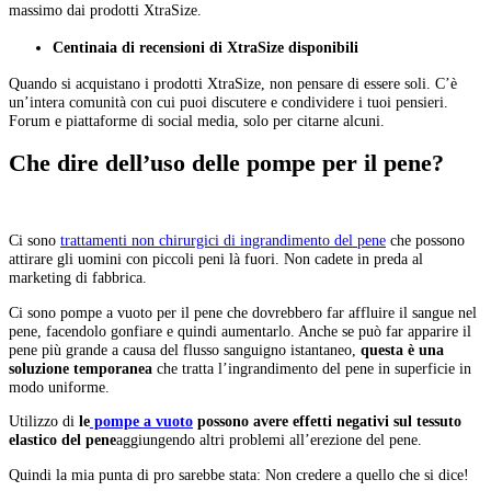
massimo dai prodotti XtraSize.
Centinaia di recensioni di XtraSize disponibili
Quando si acquistano i prodotti XtraSize, non pensare di essere soli. C’è
un’intera comunità con cui puoi discutere e condividere i tuoi pensieri.
Forum e piattaforme di social media, solo per citarne alcuni.
Che dire dell’uso delle pompe per il pene?
Ci sono
trattamenti non chirurgici di ingrandimento del pene
che possono
attirare gli uomini con piccoli peni là fuori. Non cadete in preda al
marketing di fabbrica.
Ci sono pompe a vuoto per il pene che dovrebbero far affluire il sangue nel
pene, facendolo gonfiare e quindi aumentarlo. Anche se può far apparire il
pene più grande a causa del flusso sanguigno istantaneo,
questa è una
soluzione temporanea
che tratta l’ingrandimento del pene in superficie in
modo uniforme.
Utilizzo di
le
pompe a vuoto
possono avere effetti negativi sul tessuto
elastico del pene
aggiungendo altri problemi all’erezione del pene.
Quindi la mia punta di pro sarebbe stata: Non credere a quello che si dice!