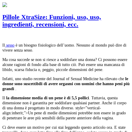
Pillole XtraSize: Funzioni, uso, uso,
ingredienti, recensioni, ecc.
Il
sesso
è un bisogno fisiologico dell’uomo.
Nessuno al mondo può dire di
vivere senza sesso.
Ma cosa succede se non si riesce a soddisfare una donna?
Ci possono essere
alcune ragioni di fondo alla base di tutto ciò.
Può essere una mancanza di
libido, scarsa fiducia o, peggio, piccole dimensioni del pene.
Infatti, uno studio recente del Journal of Sexual Medicine ha rilevato che
le
donne sono suscettibili di avere orgasmi con uomini che hanno peni più
grandi
.
Il
la dimensione media di un pene è di 5,5 pollici
.
Tuttavia, questa
dimensione non è garantita per soddisfare qualsiasi partner.
Anche il corpo
di una donna è progettato in modo diverso.
style=”vertical-
align:inherit;”>Un pene di medie dimensioni potrebbe non essere in grado
di penetrare le aree più sensibili della parete anteriore della vagina.
Ci deve essere un motivo per cui stai leggendo questo articolo ora.
E state