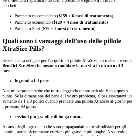
Se si desidera risparmiare denaro, è possibile scegliere tra i diversi
pacchetti:
Pacchetto raccomandato (
$159 + 6 mesi di trattamento
)
Pacchetto economico (
$129 + 4 mesi di trattamento
)
Pacchetto Start (
$79 + 2 mesi di trattamento
)
Quali sono i vantaggi dell’uso delle pillole
XtraSize Pills?
Se sei ancora nei guai per l’acquisto di pillole XtraSize, ecco alcuni esempi
Benefici XtraSize che possono cambiare la tua vita in un arco di 3
mesi
:
Ingrandisci il pene
Non mi sorprenderebbe che tu stia leggendo questo articolo fino a questo
punto. Se la dimensione del pene è il vostro problema, allora aspettatevi un
aumento da 1 a 3 pollici quando prendete una pillola XtraSize al giorno per
i prossimi 90 giorni.
erezioni più grandi e di lunga durata
A causa degli ingredienti che sono propagandati come afrodisiaci per gli
uomini, avrete sicuramente erezioni più grandi e più lunghe. A sua volta,