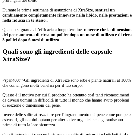
prolungata del solito.
Durante le prime settimane di assunzione di XtraSize,
sentirai un
cambiamento completamente rinnovato nella libido, nelle prestazioni e
nella fiducia in te stesso.
.
Quando si guarda all’efficacia a lungo termine,
noterete che la dimensione
del pene aumenta di circa un pollice dopo un mese di utilizzo e di circa
3 pollici dopo 6 mesi di utilizzo.
.
Quali sono gli ingredienti delle capsule
XtraSize?
<span400;”>Gli ingredienti di XtraSize sono erbe e piante naturali al 100%
che contengono molti benefici per il tuo corpo.
Questo è il motivo per cui il prodotto ha ottenuto così tanti riconoscimenti
da diversi uomini in difficoltà in tutto il mondo che hanno avuto problemi
di erezione o dimensioni del pene.
Invece delle solite attrezzature per l’ingrandimento del pene come pompe ed
estensori, gli uomini optano per alternative organiche che garantiscono
prima di tutto la loro sicurezza.
Questi ingredienti sono esclusivamente coltivati, misurati ed etichettati da