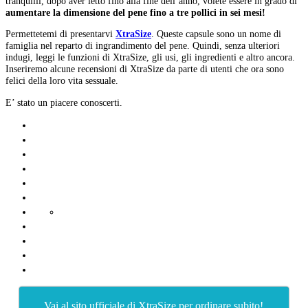
tranquilli, dopo aver letto fino alla fine dell’anno, volete essere in grado di
aumentare la dimensione del pene fino a tre pollici in sei mesi!
Permettetemi di presentarvi
XtraSize
.
Queste capsule sono un nome di
famiglia nel reparto di ingrandimento del pene.
Quindi, senza ulteriori
indugi, leggi le funzioni di XtraSize, gli usi, gli ingredienti e altro ancora.
Inseriremo alcune recensioni di XtraSize da parte di utenti che ora sono
felici della loro vita sessuale.
E’ stato un piacere conoscerti.
Vai al sito ufficiale di XtraSize per ordinare subito!