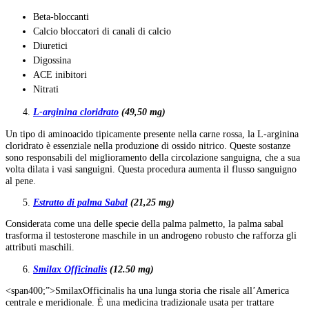
Beta-bloccanti
Calcio bloccatori di canali di calcio
Diuretici
Digossina
ACE inibitori
Nitrati
L-arginina cloridrato
(49,50 mg)
Un tipo di aminoacido tipicamente presente nella carne rossa, la L-arginina
cloridrato è essenziale nella produzione di ossido nitrico. Queste sostanze
sono responsabili del miglioramento della circolazione sanguigna, che a sua
volta dilata i vasi sanguigni. Questa procedura aumenta il flusso sanguigno
al pene.
Estratto di palma Sabal
(21,25 mg)
Considerata come una delle specie della palma palmetto, la palma sabal
trasforma il testosterone maschile in un androgeno robusto che rafforza gli
attributi maschili.
Smilax Officinalis
(12.50 mg)
<span400;”>SmilaxOfficinalis ha una lunga storia che risale all’America
centrale e meridionale. È una medicina tradizionale usata per trattare